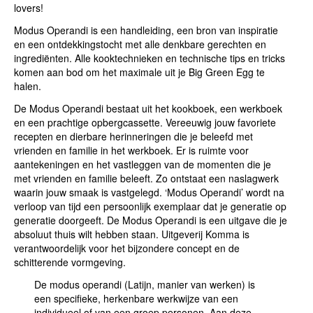
lovers!
Modus Operandi is een handleiding, een bron van inspiratie
en een ontdekkingstocht met alle denkbare gerechten en
ingrediënten. Alle kooktechnieken en technische tips en tricks
komen aan bod om het maximale uit je Big Green Egg te
halen.
De Modus Operandi bestaat uit het kookboek, een werkboek
en een prachtige opbergcassette. Vereeuwig jouw favoriete
recepten en dierbare herinneringen die je beleefd met
vrienden en familie in het werkboek. Er is ruimte voor
aantekeningen en het vastleggen van de momenten die je
met vrienden en familie beleeft. Zo ontstaat een naslagwerk
waarin jouw smaak is vastgelegd. ‘Modus Operandi’ wordt na
verloop van tijd een persoonlijk exemplaar dat je generatie op
generatie doorgeeft. De Modus Operandi is een uitgave die je
absoluut thuis wilt hebben staan. Uitgeverij Komma is
verantwoordelijk voor het bijzondere concept en de
schitterende vormgeving.
De modus operandi (Latijn, manier van werken) is
een specifieke, herkenbare werkwijze van een
individueel of van een groep personen. Aan deze