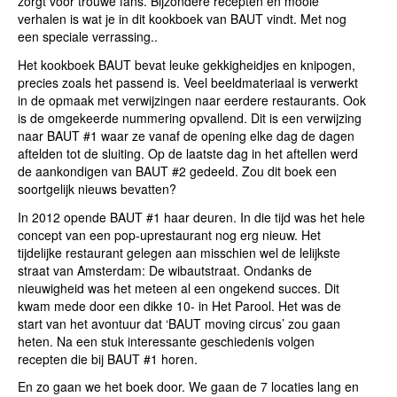
zorgt voor trouwe fans. Bijzondere recepten en mooie
verhalen is wat je in dit kookboek van BAUT vindt. Met nog
een speciale verrassing..
Het kookboek BAUT bevat leuke gekkigheidjes en knipogen,
precies zoals het passend is. Veel beeldmateriaal is verwerkt
in de opmaak met verwijzingen naar eerdere restaurants. Ook
is de omgekeerde nummering opvallend. Dit is een verwijzing
naar BAUT #1 waar ze vanaf de opening elke dag de dagen
aftelden tot de sluiting. Op de laatste dag in het aftellen werd
de aankondigen van BAUT #2 gedeeld. Zou dit boek een
soortgelijk nieuws bevatten?
In 2012 opende BAUT #1 haar deuren. In die tijd was het hele
concept van een pop-uprestaurant nog erg nieuw. Het
tijdelijke restaurant gelegen aan misschien wel de lelijkste
straat van Amsterdam: De wibautstraat. Ondanks de
nieuwigheid was het meteen al een ongekend succes. Dit
kwam mede door een dikke 10- in Het Parool. Het was de
start van het avontuur dat ‘BAUT moving circus’ zou gaan
heten. Na een stuk interessante geschiedenis volgen
recepten die bij BAUT #1 horen.
En zo gaan we het boek door. We gaan de 7 locaties lang en