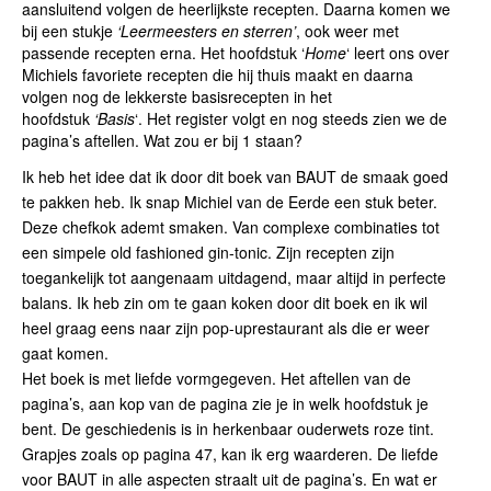
aansluitend volgen de heerlijkste recepten. Daarna komen we
bij een stukje
‘Leermeesters en sterren’
, ook weer met
passende recepten erna. Het hoofdstuk ‘
Home
‘ leert ons over
Michiels favoriete recepten die hij thuis maakt en daarna
volgen nog de lekkerste basisrecepten in het
hoofdstuk
‘Basis
‘. Het register volgt en nog steeds zien we de
pagina’s aftellen. Wat zou er bij 1 staan?
Ik heb het idee dat ik door dit boek van BAUT de smaak goed
te pakken heb. Ik snap Michiel van de Eerde een stuk beter.
Deze chefkok ademt smaken. Van complexe combinaties tot
een simpele old fashioned gin-tonic. Zijn recepten zijn
toegankelijk tot aangenaam uitdagend, maar altijd in perfecte
balans. Ik heb zin om te gaan koken door dit boek en ik wil
heel graag eens naar zijn pop-uprestaurant als die er weer
gaat komen.
Het boek is met liefde vormgegeven. Het aftellen van de
pagina’s, aan kop van de pagina zie je in welk hoofdstuk je
bent. De geschiedenis is in herkenbaar ouderwets roze tint.
Grapjes zoals op pagina 47, kan ik erg waarderen. De liefde
voor BAUT in alle aspecten straalt uit de pagina’s. En wat er