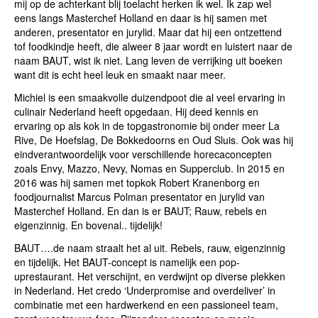
mij op de achterkant blij toelacht herken ik wel. Ik zap wel
eens langs Masterchef Holland en daar is hij samen met
anderen, presentator en jurylid. Maar dat hij een ontzettend
tof foodkindje heeft, die alweer 8 jaar wordt en luistert naar de
naam BAUT, wist ik niet. Lang leven de verrijking uit boeken
want dit is echt heel leuk en smaakt naar meer.
Michiel is een smaakvolle duizendpoot die al veel ervaring in
culinair Nederland heeft opgedaan. Hij deed kennis en
ervaring op als kok in de topgastronomie bij onder meer La
Rive, De Hoefslag, De Bokkedoorns en Oud Sluis. Ook was hij
eindverantwoordelijk voor verschillende horecaconcepten
zoals Envy, Mazzo, Nevy, Nomas en Supperclub. In 2015 en
2016 was hij samen met topkok Robert Kranenborg en
foodjournalist Marcus Polman presentator en jurylid van
Masterchef Holland. En dan is er BAUT; Rauw, rebels en
eigenzinnig. En bovenal.. tijdelijk!
BAUT….de naam straalt het al uit. Rebels, rauw, eigenzinnig
en tijdelijk. Het BAUT-concept is namelijk een pop-
uprestaurant. Het verschijnt, en verdwijnt op diverse plekken
in Nederland. Het credo ‘Underpromise and overdeliver’ in
combinatie met een hardwerkend en een passioneel team,