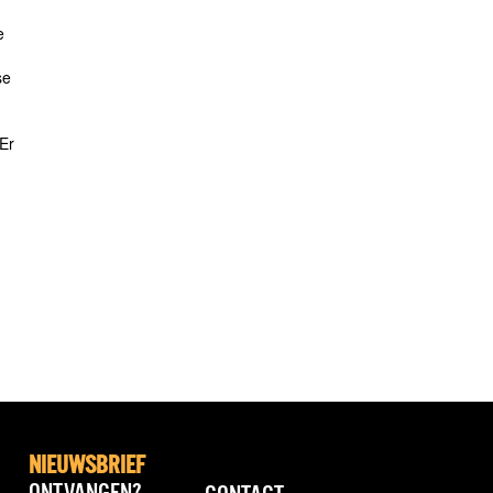
e
se
Er
NIEUWSBRIEF
ONTVANGEN?