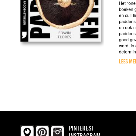
Het “one
boeken g
en culi-
paddenst
en ook no
paddenst
goed gez
wordt in
determin
LEES ME
PINTEREST
INSTRAGRAM