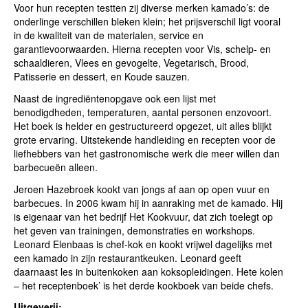
Voor hun recepten testten zij diverse merken kamado’s: de
onderlinge verschillen bleken klein; het prijsverschil ligt vooral
in de kwaliteit van de materialen, service en
garantievoorwaarden. Hierna recepten voor Vis, schelp- en
schaaldieren, Vlees en gevogelte, Vegetarisch, Brood,
Patisserie en dessert, en Koude sauzen.
Naast de ingrediëntenopgave ook een lijst met
benodigdheden, temperaturen, aantal personen enzovoort.
Het boek is helder en gestructureerd opgezet, uit alles blijkt
grote ervaring. Uitstekende handleiding en recepten voor de
liefhebbers van het gastronomische werk die meer willen dan
barbecueën alleen.
Jeroen Hazebroek kookt van jongs af aan op open vuur en
barbecues. In 2006 kwam hij in aanraking met de kamado. Hij
is eigenaar van het bedrijf Het Kookvuur, dat zich toelegt op
het geven van trainingen, demonstraties en workshops.
Leonard Elenbaas is chef-kok en kookt vrijwel dagelijks met
een kamado in zijn restaurantkeuken. Leonard geeft
daarnaast les in buitenkoken aan koksopleidingen. Hete kolen
– het receptenboek’ is het derde kookboek van beide chefs.
Uitgeverij: