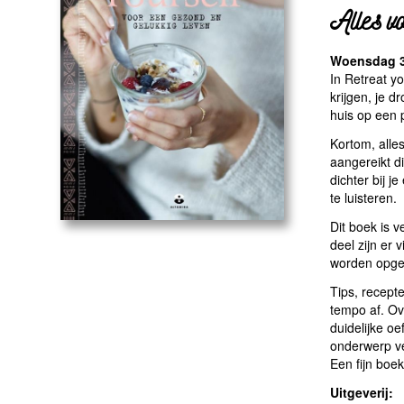
Alles vo
Woensdag 3
In Retreat yo
krijgen, je 
huis op een p
Kortom, alles
aangereikt di
dichter bij j
te luisteren.
Dit boek is 
deel zijn er
worden opgev
Tips, recept
tempo af. Ove
duidelijke o
onderwerp ve
Een fijn boe
Uitgeverij: