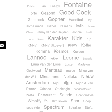
Fontaine
Elian
Energy
Edwin
Good Cook
Gezond
Forte
Gopher
Goodcook
Hannibal
Hay
Italie
Home made
Isabel
Italiaans
Jamie
Janny van der Heijden
Jonnie
Oliver
Jordi
Karakter
Kids
Kip
Joris
Kaas
Koffie
KNVV
KNNV
KNNV Uitgeverij
Kosmos
Komma
Kruiden
Lannoo
Leonie
lekker
Loopvis
Luna van der Loos
Luster
Madelon
Manteau
Oostwoud
marco
Milou van
Nieuw
Nelleke
Minestrone
der Will
Amsterdam
nijgh
Nijg
Nijgh & Van
Ditmar
Orlando
Ottolenghi
paddenstoelen
Salade
Restaurant
Pasta
Scandinavie
Snor
SimplifyLife
slim koken
Soep
Spectrum
sous vide
Spiralize
Stefan