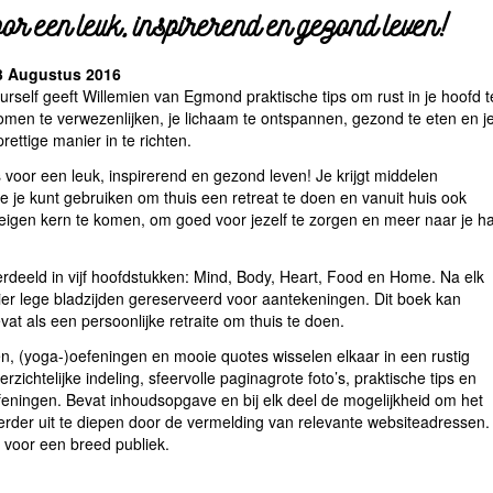
or een leuk, inspirerend en gezond leven!
 Augustus 2016
urself geeft Willemien van Egmond praktische tips om rust in je hoofd t
dromen te verwezenlijken, je lichaam te ontspannen, gezond te eten en j
rettige manier in te richten.
 voor een leuk, inspirerend en gezond leven! Je krijgt middelen
e je kunt gebruiken om thuis een retreat te doen en vanuit huis ook
e eigen kern te komen, om goed voor jezelf te zorgen en meer naar je ha
verdeeld in vijf hoofdstukken: Mind, Body, Heart, Food en Home. Na elk
 vier lege bladzijden gereserveerd voor aantekeningen. Dit boek kan
at als een persoonlijke retraite om thuis te doen.
en, (yoga-)oefeningen en mooie quotes wisselen elkaar in een rustig
rzichtelijke indeling, sfeervolle paginagrote foto’s, praktische tips en
efeningen. Bevat inhoudsopgave en bij elk deel de mogelijkheid om het
rder uit te diepen door de vermelding van relevante websiteadressen.
k voor een breed publiek.