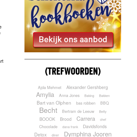
e
e
rt
(TREFWOORDEN)
Alexander Gershberg
Ajda Mehmet
Amylia
Anna Jones
Baking
Bakken
Bart van Olphen
bas robben
BBQ
Becht
Bertram de Leeuw
Betty
Carrera
BOOOK
Brood
chef
Davidsfonds
Chocolade
dana frank
Dymphina Jooren
Detox
diner