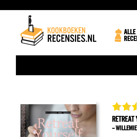
ALLE
RECE
UITGEBREID ZOEKEN:
RETREAT 
– WILLEMI